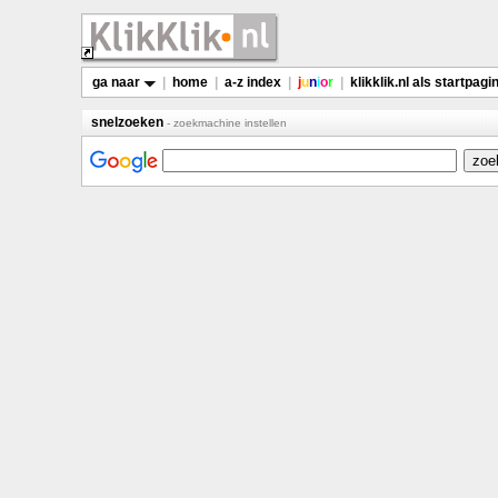
ga naar
|
home
|
a-z index
|
j
u
n
i
o
r
|
klikklik.nl als startpagi
snelzoeken
- zoekmachine instellen